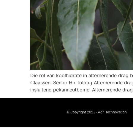
Die rol van koolhidrate in alternerende d
Claassen, Senior Hortoloog Alternerende drag 
insluitend pekanneutbome. Alternerende drag 
© Copyright 2023 - Agri Technovation