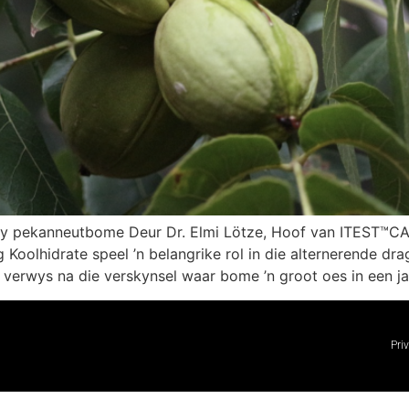
rag by pekanneutbome Deur Dr. Elmi Lötze, Hoof van ITE
Koolhidrate speel ’n belangrike rol in die alternerende dra
verwys na die verskynsel waar bome ’n groot oes in een ja
Pri