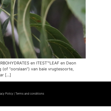
ST™CARBOHYDRATES en ITEST™LEAF en Deon
g (of “oorslaan”) van baie vrugtesoorte,
ar […]
vacy Policy | Terms and conditions