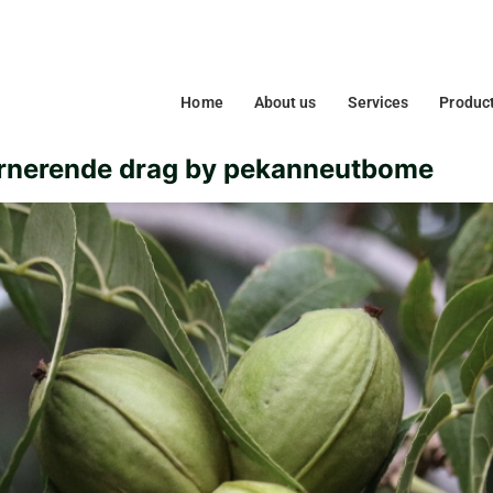
Home
About us
Services
Produc
lternerende drag by pekanneutbome