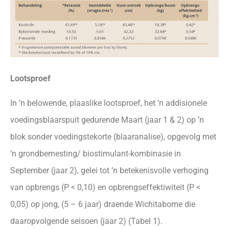
Lootsproef
In ’n belowende, plaaslike lootsproef, het ’n addisionele
voedingsblaarspuit gedurende Maart (jaar 1 & 2) op ’n
blok sonder voedingstekorte (blaaranalise), opgevolg met
’n grondbemesting/ biostimulant-kombinasie in
September (jaar 2), gelei tot ’n betekenisvolle verhoging
van opbrengs (P < 0,10) en opbrengseffektiwiteit (P <
0,05) op jong, (5 – 6 jaar) draende Wichitabome die
daaropvolgende seisoen (jaar 2) (Tabel 1).