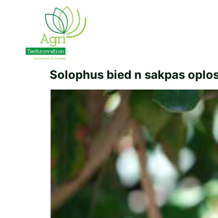
Solophus bied n sakpas oplo