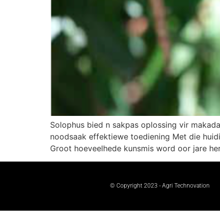
Solophus bied n sakpas oplossing vir makad
noodsaak effektiewe toediening Met die huidi
Groot hoeveelhede kunsmis word oor jare herh
© Copyright 2023 - Agri Technovation