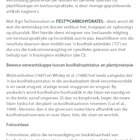
verhouding gedurende die seisoen en die effek daarvan op
plantfisiologie en bestuurspraktyke, is deur menige gepubliseerde
artikels nagevors.
Met Agri Technovation se
ITEST™CARBOHYDRATES
– diens word dít
wat die wetenskap tot dusver verklaar het, toegepas vir oplossings
op plaasvlak. Met hierdie diens integreer ons bestaande inligting
om bestuurspraktyke op boordvlak aan te pas, kwantifiseer ons die
resultate daarvan deur middel van ’n koolhidraatindeks (“CI”) en
dui ons die toekomsverwagting vir spesifieke gewasse aan met
behulp van ’n fisiologiese indikator (die CI).
Bewese verwantskappe tussen koolhidraatstatus en plantprestasie
Wolstenholme (1987) en Whiley et al. (1988) het reeds aangedui dat
’n lae koolhidraatstatus in die avokadoplant direk verantwoordelik
is vir swak vrugset, stadige vroeë vruggroei en vrugval. By
avokado’s word koolhidrate hoofsaaklik in die blare vervaardig en
in die lente, vanaf ongeveer 25 dae na knopbreek, begin die nuwe
blare bydra tot die plant se koolhidraatsoos reserwes (Lui et al.,
1999). Alvorens dan is die groei van nuwe blare afhanklik van die
koolhidraatreserwes in ouer blare, lote, die stam en wortels.
Fotosintese
Fotosintese, aldus die vervaardiging en beskikbaarheid van