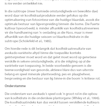
is nie verder ontwikkel nie.
In die subtrope (meer humiede omstandighede en bewolkte dae)
word daar vir koolhidraatproduksie eerder gefokus op die
optimalisering van fotosintese van die huidige blaardak, asook die
optimale bestuur van ligverspreiding binnein die bome. Die Fuerte
kultivar byvoorbeeld, is minder afhanklik van koolhidraatreserwes
vir die handhawing van ’n oeslading as die Hass, maar is meer
afhanklik van die huidige seisoen se blaarkoolhidrate in die
subtrope (Schölefeld et al., 1985).
Om hierdie rede is dit belangrik dat koolhidraatresultate van
avokado-variëteite altyd binne die toepaslike konteks
geïnterpreteer moet word en dat gelet moet word op genetiese
verskille in sekere omstandighede, al is die inligting op al die
variëteite van toepassing. In beide voorbeelde genoem is die
teenwoordigheid van gesonde, aktiewe blare dus van uiterste
belang en speel minerale plantvoeding, pes en plaagbeheer,
besproeiing en die bestuur van lig binne-in die boom ’n kritiese rol.
Onderstamme
Die onderstam van avokado’s speel ook ’n groot rol in die opbou
van koolhidrate in die onderskeie plantorgane (Whiley et al., 1996).
Die koolhidraatindeks kan dus verskil tussen verskillende kultivars