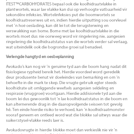
ITEST™CARBOHYDRATES bepaal ook die koolhidraatvlakke in
plantwortels, waar lae vlakke kan dui op verhoogte vatbaarheid vir
sekondêre infeksies. Wortelinfeksies put die boomwortels se
koolhidraatreserwes uit en, indien hierdie uitputting sou oorvleuel
met ’n hoë oeslading, kan dit lei tot die terugsterwing en
verswakking van bome. Bome met lae koolhidraatvlakke in die
wortels moet dus nie oorweeg word vir ringelering nie, aangesien
ringelering die koolhidraatstatus van die wortels verder sal verlaag,
wat uiteindelik ook die bogrondse groei sal benadeel.
Verlengde hangtyd en oesbeplanning
Avokado’s kan nog vir ’n geruime tyd aan die boom hang nadat dit
fisiologiese rypheid bereik het. Hierdie voordeel word geredelik
deur produsente benut vir doeleindes van bemarking en om ’n
behoefte in die mark te skep. Die vrugte gebruik egter steeds
koolhidrate uit omliggende weefsels aangesien seldeling en
respirasie (vruggroei) voortgaan. Hierdie addisionele tyd aan die
boom lei dus gewoonlik tot ’n lae koolhidraatstatus in die boom en
kan alternerende drag in die daaropvolgende seisoen tot gevolg
hê. Ten einde hierdie risiko te verhoed, kan ’n koolhidraatmonster
vooraf geneem en ontleed word wat die blokke sal uitwys waar die
suiker:stysel-vlakke reeds laer is.
Avokadovrugte in hierdie blokke moet dan verkieslik nie vir ’n