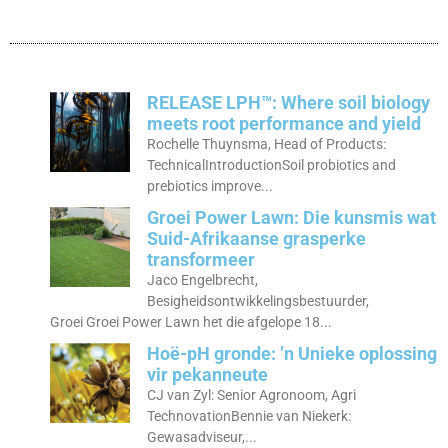
RELEASE LPH™: Where soil biology
meets root performance and yield
Rochelle Thuynsma, Head of Products:
TechnicalIntroductionSoil probiotics and
prebiotics improve...
Groei Power Lawn: Die kunsmis wat
Suid-Afrikaanse grasperke
transformeer
Jaco Engelbrecht,
Besigheidsontwikkelingsbestuurder,
Groei Groei Power Lawn het die afgelope 18...
Hoë-pH gronde: ’n Unieke oplossing
vir pekanneute
CJ van Zyl: Senior Agronoom, Agri
TechnovationBennie van Niekerk:
Gewasadviseur,...