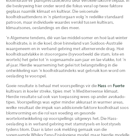
koolhidrate vir plantprestasie,word deur verskeie faktore bepaal. In
die beskrywing hier onder word die fokus veral op twee faktore
geplaas naamlik klimaat en kultivar. Die seisoenale
koolhidraattendens in ’n plantorgaan volg ’n redelike standaard
patroon, maar individuele waardes verskil tussen kultivars,
klimaatsones, oeslandings en dies meer.
’n Algemene tendens, dié van lae middel-somer en hoë laat-winter
koolhidrate, is in die koel, droë binneland van Suidoos-Australië
waargeneem en in verband gebring met alternerende drag. Hoë
koolhidraatvlakke in stoororgane (byvoorbeeld die stam, lote en
wortels) het gelei tot ’n sogenaamde aan-jaar en lae vlakke, tot ’n
af-jaar. Hierdie waarneming het gelei tot belangstelling in die
ontwikkeling van ’n koolhidraatindeks wat gebruik kon word om
oeslading te voorspel.
Goeie resultate is behaal met voorspellings vir die
Hass
en
Fuerte
kultivars in koeler streke, tipies met ’n Mediterreense klimaat.
Hierdie resultate sal ook van toepassing wees op ander avokado-
tipes. Voorspellings was egter minder akkuraat in warmer areas,
welke resultaat die impak van addisionele faktore koolhidraat soos
blomvorming en die rol van voeding en gesonde
wortelontwikkeling op voorspellings uitgewys het. Die Hass-
oeslading is in verband gebring met stamstysels en lootstysels
tydens blom. Daar is later ook melding gemaak van die
sogenaamde Whiley Feno-Fisiologiese model, maar hierdie modelle