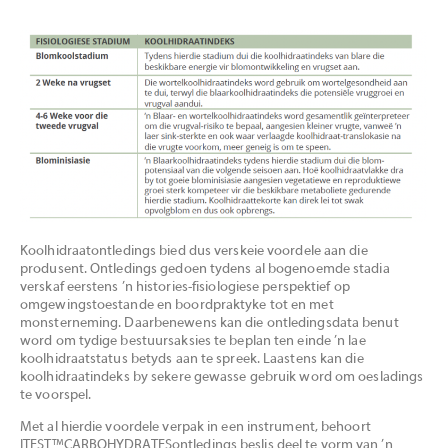
Koolhidraatontledings bied dus verskeie voordele aan die
produsent. Ontledings gedoen tydens al bogenoemde stadia
verskaf eerstens ’n histories-fisiologiese perspektief op
omgewingstoestande en boordpraktyke tot en met
monsterneming. Daarbenewens kan die ontledingsdata benut
word om tydige bestuursaksies te beplan ten einde ’n lae
koolhidraatstatus betyds aan te spreek. Laastens kan die
koolhidraatindeks by sekere gewasse gebruik word om oesladings
te voorspel.
Met al hierdie voordele verpak in een instrument, behoort
ITEST™CARBOHYDRATESontledings beslis deel te vorm van ’n