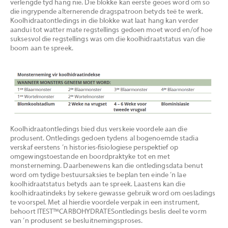
verlengde tyd hang nie. Die blokke kan eerste geoes word om so
die ingrypende alternerende dragspatroon betyds teë te werk.
Koolhidraatontledings in die blokke wat laat hang kan verder
aandui tot watter mate regstellings gedoen moet word en/of hoe
suksesvol die regstellings was om die koolhidraatstatus van die
boom aan te spreek.
Koolhidraatontledings bied dus verskeie voordele aan die
produsent. Ontledings gedoen tydens al bogenoemde stadia
verskaf eerstens ’n histories-fisiologiese perspektief op
omgewingstoestande en boordpraktyke tot en met
monsterneming. Daarbenewens kan die ontledingsdata benut
word om tydige bestuursaksies te beplan ten einde ’n lae
koolhidraatstatus betyds aan te spreek. Laastens kan die
koolhidraatindeks by sekere gewasse gebruik word om oesladings
te voorspel. Met al hierdie voordele verpak in een instrument,
behoort ITEST™CARBOHYDRATESontledings beslis deel te vorm
van ’n produsent se besluitnemingsproses.