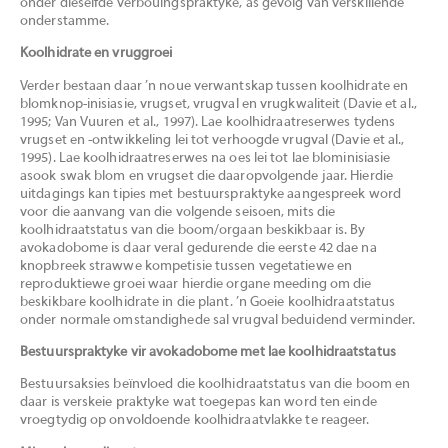
onder dieselfde verbouingspraktyke, as gevolg van verskillende
onderstamme.
Koolhidrate en vruggroei
Verder bestaan daar ’n noue verwantskap tussen koolhidrate en
blomknop-inisiasie, vrugset, vrugval en vrugkwaliteit (Davie et al.,
1995; Van Vuuren et al., 1997). Lae koolhidraatreserwes tydens
vrugset en -ontwikkeling lei tot verhoogde vrugval (Davie et al.,
1995). Lae koolhidraatreserwes na oes lei tot lae blominisiasie
asook swak blom en vrugset die daaropvolgende jaar. Hierdie
uitdagings kan tipies met bestuurspraktyke aangespreek word
voor die aanvang van die volgende seisoen, mits die
koolhidraatstatus van die boom/orgaan beskikbaar is. By
avokadobome is daar veral gedurende die eerste 42 dae na
knopbreek strawwe kompetisie tussen vegetatiewe en
reproduktiewe groei waar hierdie organe meeding om die
beskikbare koolhidrate in die plant. ’n Goeie koolhidraatstatus
onder normale omstandighede sal vrugval beduidend verminder.
Bestuurspraktyke vir avokadobome met lae koolhidraatstatus
Bestuursaksies beïnvloed die koolhidraatstatus van die boom en
daar is verskeie praktyke wat toegepas kan word ten einde
vroegtydig op onvoldoende koolhidraatvlakke te reageer.