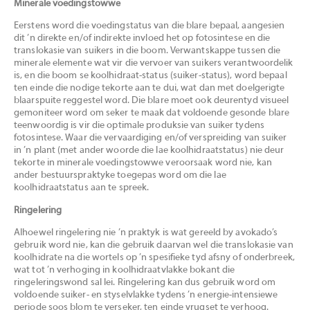
Minerale voedingstowwe
Eerstens word die voedingstatus van die blare bepaal, aangesien
dit ’n direkte en/of indirekte invloed het op fotosintese en die
translokasie van suikers in die boom. Verwantskappe tussen die
minerale elemente wat vir die vervoer van suikers verantwoordelik
is, en die boom se koolhidraat-status (suiker-status), word bepaal
ten einde die nodige tekorte aan te dui, wat dan met doelgerigte
blaarspuite reggestel word. Die blare moet ook deurentyd visueel
gemoniteer word om seker te maak dat voldoende gesonde blare
teenwoordig is vir die optimale produksie van suiker tydens
fotosintese. Waar die vervaardiging en/of verspreiding van suiker
in ’n plant (met ander woorde die lae koolhidraatstatus) nie deur
tekorte in minerale voedingstowwe veroorsaak word nie, kan
ander bestuurspraktyke toegepas word om die lae
koolhidraatstatus aan te spreek.
Ringelering
Alhoewel ringelering nie ’n praktyk is wat gereeld by avokado’s
gebruik word nie, kan die gebruik daarvan wel die translokasie van
koolhidrate na die wortels op ’n spesifieke tyd afsny of onderbreek,
wat tot ’n verhoging in koolhidraatvlakke bokant die
ringeleringswond sal lei. Ringelering kan dus gebruik word om
voldoende suiker- en styselvlakke tydens ’n energie-intensiewe
periode soos blom te verseker, ten einde vrugset te verhoog.