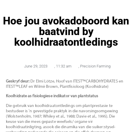
Hoe jou avokadoboord kan
baatvind by
koolhidraatontledings
June 29, 2023
,
11:32 am
,
Precision Farming
Geskryf deur:
Dr Elmi Lötze, Hoof van ITEST™CARBOHYDRATES en
ITEST™LEAF en Wilmé Brown, Plantfisioloog (Koolhidrate)
Koolhidrate as fisiologiese indikator van plantstatus
Die gebruik van koolhidraatontledings om plantprestasie te
bestudeer is ’n gevestigde praktyk in die navorsingsomgewing
(Wolstenholm, 1987; Whiley et al., 1988; Davie et al., 1995). Die
keuse van die mees gepaste weefsels/ organe vir
koolhidraatinligting, asook die dinamika van die suiker:stysel-