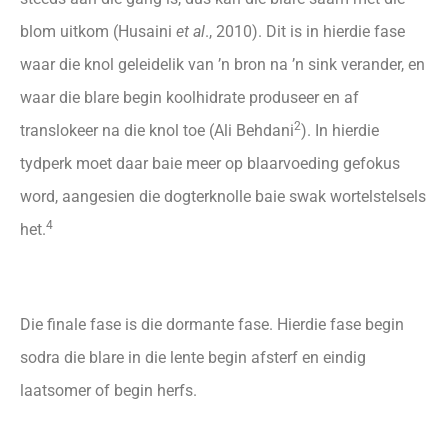
blom uitkom (Husaini
et al
., 2010). Dit is in hierdie fase
waar die knol geleidelik van ’n bron na ’n sink verander, en
waar die blare begin koolhidrate produseer en af
2
translokeer na die knol toe (Ali Behdani
). In hierdie
tydperk moet daar baie meer op blaarvoeding gefokus
word, aangesien die dogterknolle baie swak wortelstelsels
4
het.
Die finale fase is die dormante fase. Hierdie fase begin
sodra die blare in die lente begin afsterf en eindig
laatsomer of begin herfs.