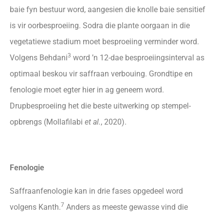
baie fyn bestuur word, aangesien die knolle baie sensitief
is vir oorbesproeiing. Sodra die plante oorgaan in die
vegetatiewe stadium moet besproeiing verminder word.
3
Volgens Behdani
word ’n 12-dae besproeiingsinterval as
optimaal beskou vir saffraan verbouing. Grondtipe en
fenologie moet egter hier in ag geneem word.
Drupbesproeiing het die beste uitwerking op stempel-
opbrengs (Mollafilabi
et al.
, 2020).
Fenologie
Saffraanfenologie kan in drie fases opgedeel word
7
volgens Kanth.
Anders as meeste gewasse vind die