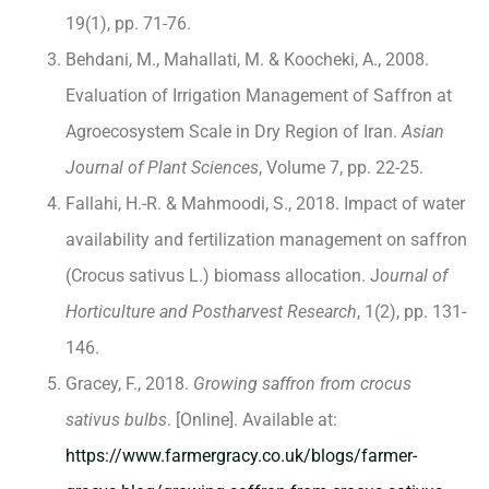
19(1), pp. 71-76.
Behdani, M., Mahallati, M. & Koocheki, A., 2008.
Evaluation of Irrigation Management of Saffron at
Agroecosystem Scale in Dry Region of Iran.
Asian
Journal of Plant Sciences
, Volume 7, pp. 22-25.
Fallahi, H.-R. & Mahmoodi, S., 2018. Impact of water
availability and fertilization management on saffron
(Crocus sativus L.) biomass allocation. J
ournal of
Horticulture and Postharvest Research
, 1(2), pp. 131-
146.
Gracey, F., 2018.
Growing saffron from crocus
sativus bulbs
. [Online]. Available at:
https://www.farmergracy.co.uk/blogs/farmer-