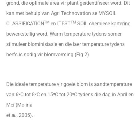
grond, die optimale area vir plant geïdentifiseer word. Dit
kan met behulp van Agri Technovation se MYSOIL
TM
TM
CLASSIFICATION
en ITEST
SOIL chemiese kartering
bewerkstellig word. Warm temperature tydens somer
stimuleer blominisiasie en die laer temperature tydens
herfs is nodig vir blomvorming (Fig 2).
Die ideale temperature vir goeie blom is aandtemperature
van 6⁰C tot 8⁰C en 15⁰C tot 20⁰C tydens die dag in April en
Mei (Molina
et al.
, 2005).