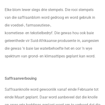
Elke blom lewer slegs drie stempels. Die rooi stempels
van die saffraanblom word gedroog en word gebruik in
die voedsel-, farmaseutiese-,
kosmetiese- en tekstielbedryf. Die gewas hou ook baie
geleenthede vir Suid-Afrikaanse produsente in, aangesien
die gewas ’n baie lae waterbehoefte het en oor ’n wye
spektrum van grond- en klimaattipes geplant kan word.
Saffraanverbouing
Saffraanknolle word gewoonlik vanaf einde Februarie tot
einde Maart geplant. Daar word aanbeveel dat die knolle
op opge-erte beddings geplant word om te verhoed dat die