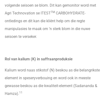
volgende seisoen se blom. Dit kan gemonitor word met
TM
Agri Technovation se ITEST
CARBOHYDRATE-
ontledings en dit kan die kliënt help om die regte
manipulasies te maak om ’n sterk blom in die nuwe
seisoen te verseker.
Rol van kalium (K) in saffraanproduksie
Kalium word naas stikstof (N) beskou as die belangrikste
element in speseryverbouing en word ook in meeste
gewasse beskou as die kwaliteit-element (Sadananda &
11
Hamza).