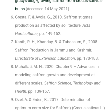
gracys-blog/growing-saffron-from-crocus-sativus-
bulbs
[Accessed 14 May 2021].
Gresta, F. & Avola, G., 2010. Saffron stigmas
production as affected by soil texture.
Acta
Horticulturae
, pp. 149-152.
Kanth, R. H., Khanday, B. & Tabassum, S., 2008.
Saffron Production in Jammu and Kashmir.
Directorate of Extension Education
, pp. 170-188.
Mahallati, M. N., 2020. Chapter 9 – Advances in
modeling saffron growth and development at
different scales.
Saffron Science, Technology and
Health
, pp. 139-167.
Ozel, A. & Erden, K., 2017. Determination of
optimum corm size for Saffron) (Crocus sativus L.)