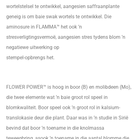
wortelstelsel te ontwikkel, aangesien saffraanplante
geneig is om baie swak wortels te ontwikkel. Die
aminosure in FLAMMA™ het ook ’n
stresverligtingsvermoë, aangesien stres tydens blom ’n
negatiewe uitwerking op
stempel-opbrengs het.
FLOWER POWER™ is hoog in boor (B) en molibdeen (Mo),
die twee elemente wat ’n baie groot rol speel in
blomkwaliteit. Boor speel ook ’n groot rol in kalsium-
translokasie deur die plant. Daar was in ’n studie in Sirië
bevind dat boor ’n toename in die knolmassa
teweegbring, asook ’n toename in die aantal blomme die