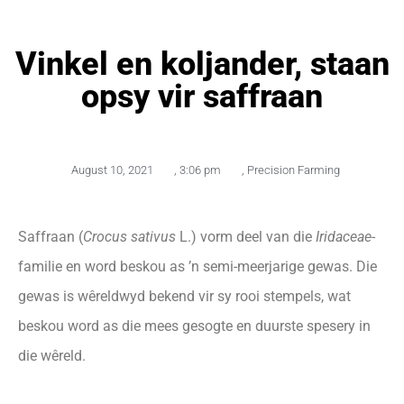
Vinkel en koljander, staan
opsy vir saffraan
August 10, 2021
,
3:06 pm
,
Precision Farming
Saffraan (
Crocus sativus
L.) vorm deel van die
Iridaceae
-
familie en word beskou as ’n semi-meerjarige gewas. Die
gewas is wêreldwyd bekend vir sy rooi stempels, wat
beskou word as die mees gesogte en duurste spesery in
die wêreld.