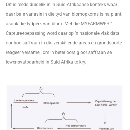
Dit is reeds duidelik in ’n Suid-Afrikaanse konteks waar
daar baie variasie in die tyd van blomopkoms is na plant,
asook die tydperk van blom. Met die MYFARMWEB™
Capture-toepassing word daar op ’n nasionale vlak data
oor hoe saffraan in die verskillende areas en grondsoorte
reageer versamel, om ’n beter oorsig oor saffraan se
lewensvatbaarheid in Suid-Afrika te kry.