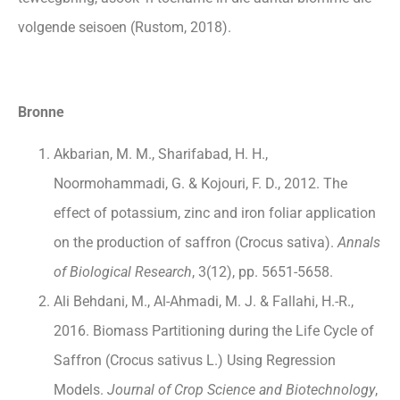
volgende seisoen (Rustom, 2018).
Bronne
Akbarian, M. M., Sharifabad, H. H.,
Noormohammadi, G. & Kojouri, F. D., 2012. The
effect of potassium, zinc and iron foliar application
on the production of saffron (Crocus sativa).
Annals
of Biological Research
, 3(12), pp. 5651-5658.
Ali Behdani, M., Al-Ahmadi, M. J. & Fallahi, H.-R.,
2016. Biomass Partitioning during the Life Cycle of
Saffron (Crocus sativus L.) Using Regression
Models.
Journal of Crop Science and Biotechnology
,