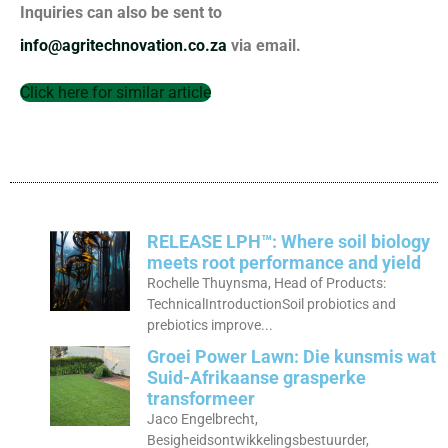
Inquiries can also be sent to
info@agritechnovation.co.za
via email.
Click here for similar article
RELEASE LPH™: Where soil biology
meets root performance and yield
Rochelle Thuynsma, Head of Products:
TechnicalIntroductionSoil probiotics and
prebiotics improve...
Groei Power Lawn: Die kunsmis wat
Suid-Afrikaanse grasperke
transformeer
Jaco Engelbrecht,
Besigheidsontwikkelingsbestuurder,