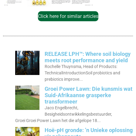
Click here for similar articles
RELEASE LPH™: Where soil biology
meets root performance and yield
Rochelle Thuynsma, Head of Products:
TechnicalIntroductionSoil probiotics and
prebiotics improve...
Groei Power Lawn: Die kunsmis wat
Suid-Afrikaanse grasperke
transformeer
Jaco Engelbrecht,
Besigheidsontwikkelingsbestuurder,
Groei Groei Power Lawn het die afgelope 18...
Hoë-pH gronde: ’n Unieke oplossing