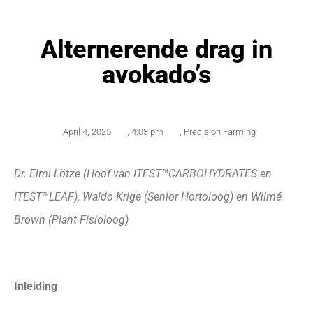
Alternerende drag in
avokado’s
April 4, 2025
,
4:03 pm
,
Precision Farming
Dr. Elmi Lötze (Hoof van ITEST™CARBOHYDRATES
en
ITEST™LEAF), Waldo Krige (Senior Hortoloog)
en Wilmé
Brown (Plant Fisioloog)
Inleiding