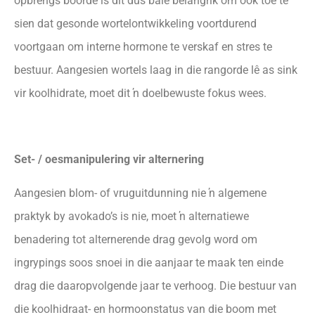
opbrengs boorde is dit dus baie belangrik om ook toe te
sien dat gesonde wortelontwikkeling voortdurend
voortgaan om interne hormone te verskaf en stres te
bestuur. Aangesien wortels laag in die rangorde lê as sink
vir koolhidrate, moet dit ŉ doelbewuste fokus wees.
Set- / oesmanipulering vir alternering
Aangesien blom- of vruguitdunning nie ŉ algemene
praktyk by avokado’s is nie, moet ŉ alternatiewe
benadering tot alternerende drag gevolg word om
ingrypings soos snoei in die aanjaar te maak ten einde
drag die daaropvolgende jaar te verhoog. Die bestuur van
die koolhidraat- en hormoonstatus van die boom met