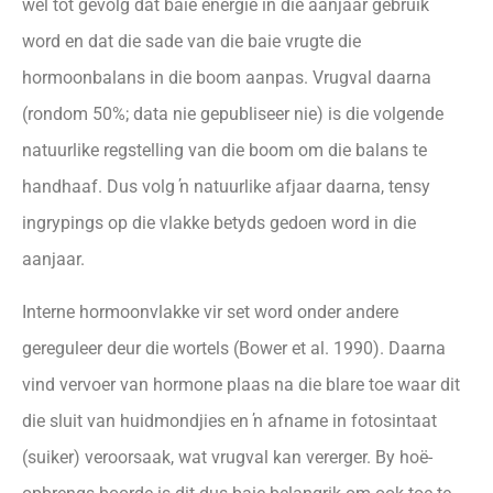
wel tot gevolg dat baie energie in die aanjaar gebruik
word en dat die sade van die baie vrugte die
hormoonbalans in die boom aanpas. Vrugval daarna
(rondom 50%; data nie gepubliseer nie) is die volgende
natuurlike regstelling van die boom om die balans te
handhaaf. Dus volg ŉ natuurlike afjaar daarna, tensy
ingrypings op die vlakke betyds gedoen word in die
aanjaar.
Interne hormoonvlakke vir set word onder andere
gereguleer deur die wortels (Bower et al. 1990). Daarna
vind vervoer van hormone plaas na die blare toe waar dit
die sluit van huidmondjies en ŉ afname in fotosintaat
(suiker) veroorsaak, wat vrugval kan vererger. By hoë-