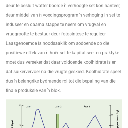
deur te besluit watter boorde ŉ verhoogte set kon hanteer,
deur middel van ŉ voedingsprogram ŉ verhoging in set te
induseer en daarna stappe te neem om vrugval en
vruggrootte te bestuur deur fotosintese te reguleer.
Laasgenoemde is noodsaaklik om sodoende op die
positiewe effek van ŉ hoër set te kapitaliseer en praktyke
moet dus verseker dat daar voldoende koolhidrate is en
dat suikervervoer na die vrugte geskied. Koolhidrate speel
dus ŉ belangrike bydraende rol tot die bepaling van die
finale produksie van ŉ blok.