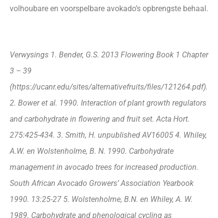
volhoubare en voorspelbare avokado’s opbrengste behaal.
Verwysings 1. Bender, G.S. 2013 Flowering Book 1 Chapter
3 – 39
(https://ucanr.edu/sites/alternativefruits/files/121264.pdf).
2. Bower et al. 1990. Interaction of plant growth regulators
and carbohydrate in flowering and fruit set. Acta Hort.
275:425-434. 3. Smith, H. unpublished AV16005 4. Whiley,
A.W. en Wolstenholme, B. N. 1990. Carbohydrate
management in avocado trees for increased production.
South African Avocado Growers’ Association Yearbook
1990. 13:25-27 5. Wolstenholme, B.N. en Whiley, A. W.
1989. Carbohydrate and phenological cycling as