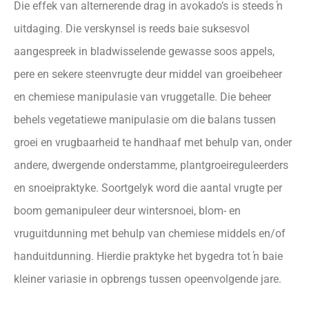
Die effek van alternerende drag in avokado’s is steeds ŉ
uitdaging. Die verskynsel is reeds baie suksesvol
aangespreek in bladwisselende gewasse soos appels,
pere en sekere steenvrugte deur middel van groeibeheer
en chemiese manipulasie van vruggetalle. Die beheer
behels vegetatiewe manipulasie om die balans tussen
groei en vrugbaarheid te handhaaf met behulp van, onder
andere, dwergende onderstamme, plantgroeireguleerders
en snoeipraktyke. Soortgelyk word die aantal vrugte per
boom gemanipuleer deur wintersnoei, blom- en
vruguitdunning met behulp van chemiese middels en/of
handuitdunning. Hierdie praktyke het bygedra tot ŉ baie
kleiner variasie in opbrengs tussen opeenvolgende jare.