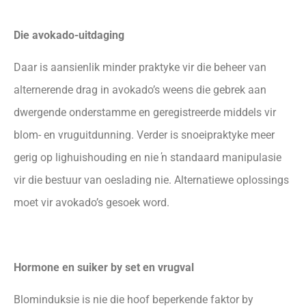
Die avokado-uitdaging
Daar is aansienlik minder praktyke vir die beheer van
alternerende drag in avokado’s weens die gebrek aan
dwergende onderstamme en geregistreerde middels vir
blom- en vruguitdunning. Verder is snoeipraktyke meer
gerig op lighuishouding en nie ŉ standaard manipulasie
vir die bestuur van oeslading nie. Alternatiewe oplossings
moet vir avokado’s gesoek word.
Hormone en suiker by set en vrugval
Blominduksie is nie die hoof beperkende faktor by