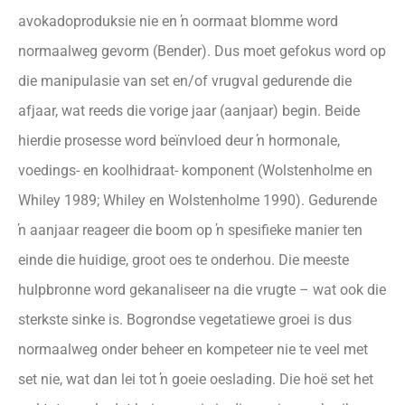
avokadoproduksie nie en ŉ oormaat blomme word
normaalweg gevorm (Bender). Dus moet gefokus word op
die manipulasie van set en/of vrugval gedurende die
afjaar, wat reeds die vorige jaar (aanjaar) begin. Beide
hierdie prosesse word beïnvloed deur ŉ hormonale,
voedings- en koolhidraat- komponent (Wolstenholme en
Whiley 1989; Whiley en Wolstenholme 1990). Gedurende
ŉ aanjaar reageer die boom op ŉ spesifieke manier ten
einde die huidige, groot oes te onderhou. Die meeste
hulpbronne word gekanaliseer na die vrugte – wat ook die
sterkste sinke is. Bogrondse vegetatiewe groei is dus
normaalweg onder beheer en kompeteer nie te veel met
set nie, wat dan lei tot ŉ goeie oeslading. Die hoë set het