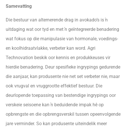
Samevatting
Die bestuur van alternerende drag in avokado’s is ŉ
uitdaging wat oor tyd en met ŉ geïntegreerde benadering
wat fokus op die manipulasie van hormonale, voedings-
en koolhidraatvlakke, verbeter kan word. Agri
Technovation beskik oor kennis en produkkeuses vir
hierdie benadering. Deur spesifieke ingrypings gedurende
die aanjaar, kan produsente nie net set verbeter nie, maar
ook vrugval en vruggrootte effektief bestuur. Die
deurlopende toepassing van bestendige ingrypings oor
verskeie seisoene kan ŉ beduidende impak hê op
opbrengste en die opbrengsverskil tussen opeenvolgende
jare verminder. So kan produsente uiteindelik meer