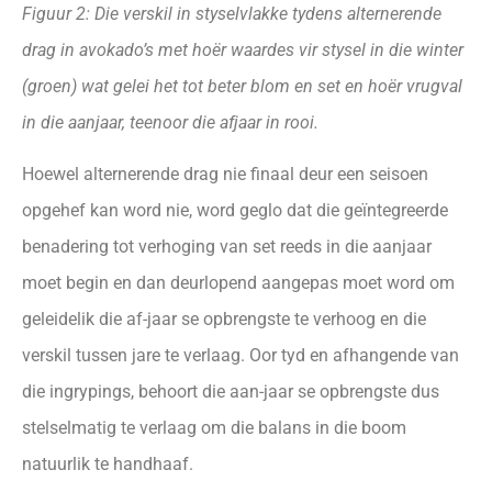
Figuur 2: Die verskil in styselvlakke tydens alternerende
drag in avokado’s met hoër waardes vir stysel in die
winter
(groen) wat gelei het tot beter blom en set en hoër vrugval
in die aanjaar, teenoor die afjaar in rooi.
Hoewel alternerende drag nie finaal deur een seisoen
opgehef kan word nie, word geglo dat die geïntegreerde
benadering tot verhoging van set reeds in die aanjaar
moet begin en dan deurlopend aangepas moet word om
geleidelik die af-jaar se opbrengste te verhoog en die
verskil tussen jare te verlaag. Oor tyd en afhangende van
die ingrypings, behoort die aan-jaar se opbrengste dus
stelselmatig te verlaag om die balans in die boom
natuurlik te handhaaf.