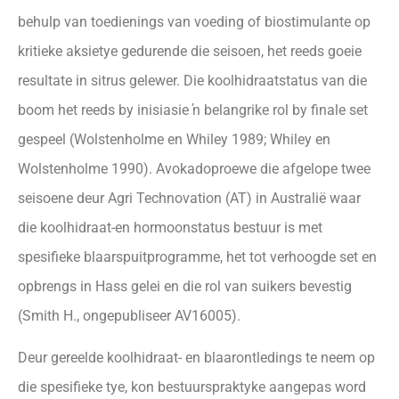
behulp van toedienings van voeding of biostimulante op
kritieke aksietye gedurende die seisoen, het reeds goeie
resultate in sitrus gelewer. Die koolhidraatstatus van die
boom het reeds by inisiasie ŉ belangrike rol by finale set
gespeel (Wolstenholme en Whiley 1989; Whiley en
Wolstenholme 1990). Avokadoproewe die afgelope twee
seisoene deur Agri Technovation (AT) in Australië waar
die koolhidraat-en hormoonstatus bestuur is met
spesifieke blaarspuitprogramme, het tot verhoogde set en
opbrengs in Hass gelei en die rol van suikers bevestig
(Smith H., ongepubliseer AV16005).
Deur gereelde koolhidraat- en blaarontledings te neem op
die spesifieke tye, kon bestuurspraktyke aangepas word