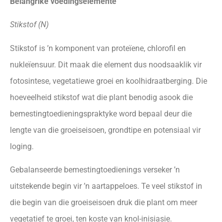
Belangrike voedingselemente
Stikstof (N)
Stikstof is ’n komponent van proteïene, chlorofil en
nukleïensuur. Dit maak die element dus noodsaaklik vir
fotosintese, vegetatiewe groei en koolhidraatberging. Die
hoeveelheid stikstof wat die plant benodig asook die
bemestingtoedieningspraktyke word bepaal deur die
lengte van die groeiseisoen, grondtipe en potensiaal vir
loging.
Gebalanseerde bemestingtoedienings verseker ’n
uitstekende begin vir ’n aartappeloes. Te veel stikstof in
die begin van die groeiseisoen druk die plant om meer
vegetatief te groei, ten koste van knol-inisiasie.