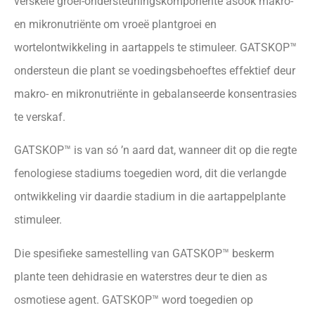
verskeie groei-ondersteuningskomponente asook makro-
en mikronutriënte om vroeë plantgroei en
wortelontwikkeling in aartappels te stimuleer. GATSKOP™
ondersteun die plant se voedingsbehoeftes effektief deur
makro- en mikronutriënte in gebalanseerde konsentrasies
te verskaf.
GATSKOP™ is van só ’n aard dat, wanneer dit op die regte
fenologiese stadiums toegedien word, dit die verlangde
ontwikkeling vir daardie stadium in die aartappelplante
stimuleer.
Die spesifieke samestelling van GATSKOP™ beskerm
plante teen dehidrasie en waterstres deur te dien as
osmotiese agent. GATSKOP™ word toegedien op