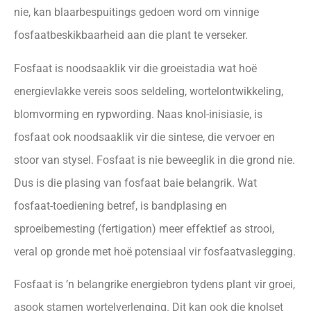
nie, kan blaarbespuitings gedoen word om vinnige
fosfaatbeskikbaarheid aan die plant te verseker.
Fosfaat is noodsaaklik vir die groeistadia wat hoë
energievlakke vereis soos seldeling, wortelontwikkeling,
blomvorming en rypwording. Naas knol-inisiasie, is
fosfaat ook noodsaaklik vir die sintese, die vervoer en
stoor van stysel. Fosfaat is nie beweeglik in die grond nie.
Dus is die plasing van fosfaat baie belangrik. Wat
fosfaat-toediening betref, is bandplasing en
sproeibemesting (fertigation) meer effektief as strooi,
veral op gronde met hoë potensiaal vir fosfaatvaslegging.
Fosfaat is ’n belangrike energiebron tydens plant vir groei,
asook stamen wortelverlenging. Dit kan ook die knolset