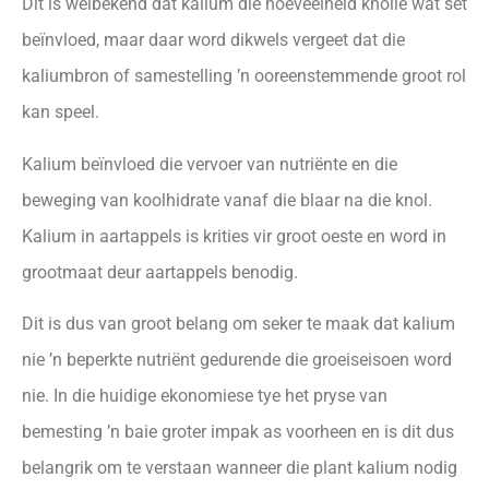
Dit is welbekend dat kalium die hoeveelheid knolle wat set
beïnvloed, maar daar word dikwels vergeet dat die
kaliumbron of samestelling ’n ooreenstemmende groot rol
kan speel.
Kalium beïnvloed die vervoer van nutriënte en die
beweging van koolhidrate vanaf die blaar na die knol.
Kalium in aartappels is krities vir groot oeste en word in
grootmaat deur aartappels benodig.
Dit is dus van groot belang om seker te maak dat kalium
nie ’n beperkte nutriënt gedurende die groeiseisoen word
nie. In die huidige ekonomiese tye het pryse van
bemesting ’n baie groter impak as voorheen en is dit dus
belangrik om te verstaan wanneer die plant kalium nodig