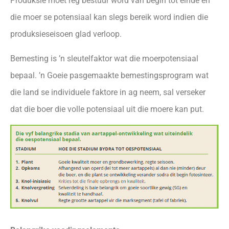
Produksie moet reg bestuur word van begin tot einde en
die moer se potensiaal kan slegs bereik word indien die
produksieseisoen glad verloop.
Bemesting is ’n sleutelfaktor wat die moerpotensiaal
bepaal. ’n Goeie pasgemaakte bemestingsprogram wat
die land se individuele faktore in ag neem, sal verseker
dat die boer die volle potensiaal uit die moere kan put.