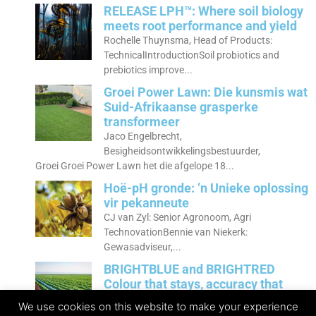
RELEASE LPH™: Where soil biology
meets root performance and yield
Rochelle Thuynsma, Head of Products:
TechnicalIntroductionSoil probiotics and
prebiotics improve...
Groei Power Lawn: Die kunsmis wat
Suid-Afrikaanse grasperke
transformeer
Jaco Engelbrecht,
Besigheidsontwikkelingsbestuurder,
Groei Groei Power Lawn het die afgelope 18...
Hoë-pH gronde: ’n Unieke oplossing
vir pekanneute
CJ van Zyl: Senior Agronoom, Agri
TechnovationBennie van Niekerk:
Gewasadviseur,...
BRIGHTBLUE and BRIGHTRED
Colour that stays, accuracy that
delivers
We use cookies on this website to make your experience
Allan Huysamen, Business Development